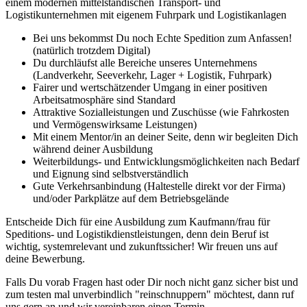
einem modernen mittelständischen Transport- und
Logistikunternehmen mit eigenem Fuhrpark und Logistikanlagen
Bei uns bekommst Du noch Echte Spedition zum Anfassen!
(natürlich trotzdem Digital)
Du durchläufst alle Bereiche unseres Unternehmens
(Landverkehr, Seeverkehr, Lager + Logistik, Fuhrpark)
Fairer und wertschätzender Umgang in einer positiven
Arbeitsatmosphäre sind Standard
Attraktive Sozialleistungen und Zuschüsse (wie Fahrkosten
und Vermögenswirksame Leistungen)
Mit einem Mentor/in an deiner Seite, denn wir begleiten Dich
während deiner Ausbildung
Weiterbildungs- und Entwicklungsmöglichkeiten nach Bedarf
und Eignung sind selbstverständlich
Gute Verkehrsanbindung (Haltestelle direkt vor der Firma)
und/oder Parkplätze auf dem Betriebsgelände
Entscheide Dich für eine Ausbildung zum Kaufmann/frau für
Speditions- und Logistikdienstleistungen, denn dein Beruf ist
wichtig, systemrelevant und zukunftssicher! Wir freuen uns auf
deine Bewerbung.
Falls Du vorab Fragen hast oder Dir noch nicht ganz sicher bist und
zum testen mal unverbindlich "reinschnuppern" möchtest, dann ruf
uns gern an und wir vereinbaren einen Termin.